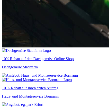
10% Rabatt auf den Dachgemüse Online Shop
Dachgemüse Stadtfarm
10 % Rabatt auf Ihren ersten Auftrag
Haus- und Montageservice Bormann