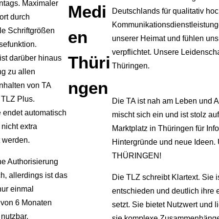
ntags. Maximaler
Medi
Deutschlands für qualitativ h
rt durch
Kommunikationsdienstleistungen
le Schriftgrößen
en
unserer Heimat und fühlen u
sefunktion.
verpflichtet. Unsere Leidenschaf
Thüri
 ist darüber hinaus
Thüringen.
g zu allen
ngen
nhalten von TA
 TLZ Plus.
Die TA ist nah am Leben und All
 endet automatisch
mischt sich ein und ist stolz a
nicht extra
Marktplatz in Thüringen für In
t werden.
Hintergründe und neue Ideen.
THÜRINGEN!
ne Authorisierung
ch, allerdings ist das
Die TLZ schreibt Klartext. Sie 
ur einmal
entschieden und deutlich ihre
 von 6 Monaten
setzt. Sie bietet Nutzwert und l
 nutzbar.
sie komplexe Zusammenhänge e