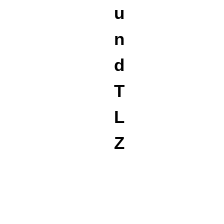
u
n
d
T
L
Z