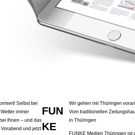
formiert! Selbst bei
Wir gehen mit Thüringen voran
FUN
 Wetter immer
Vom traditionellen Zeitungsh
 bei Ihnen – und das
in Thüringen
KE
Vorabend und jetzt
FUNKE Medien Thüringen ist d