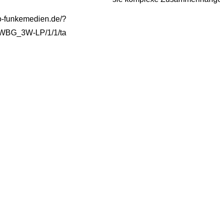
bo-funkemedien.de/?
/WBG_3W-LP/1/1/ta