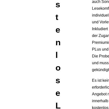
auch Son
s
Lesekomfo
t
individuel
und Vorle
e
Inkludiert
der Zugan
n
Premiumi
PLus und
l
Die Probe
und muss 
o
gekündig
s
Es ist kei
erforderli
e
Angebot n
innerhalb
L
kostenlos