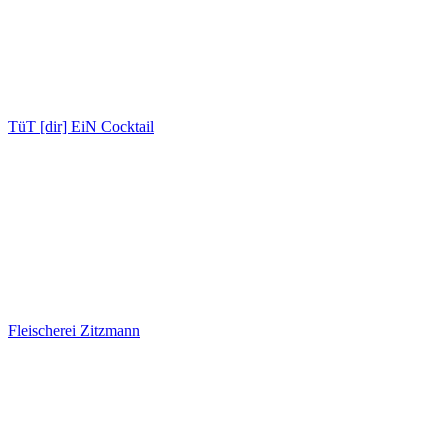
TüT [dir] EiN Cocktail
Fleischerei Zitzmann